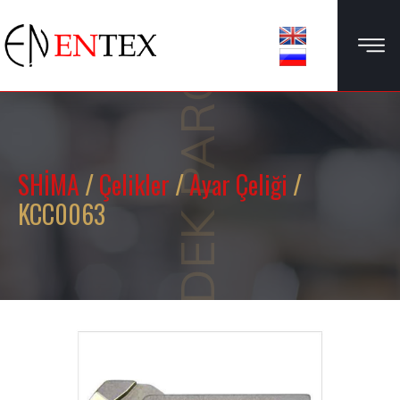
YEDEK PARÇA
SHİMA
/
Çelikler
/
Ayar Çeliği
/
KCC0063