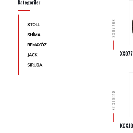
Kategoriler
XX0776K
STOLL
SHİMA
REMAYÖZ
XX077
JACK
SIRUBA
KCXJ0019
KCXJ0