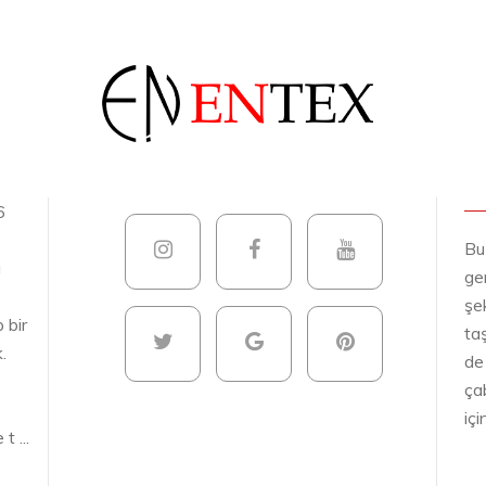
6
Bu
a
gen
şek
 bir
ta
.
de
ça
iç
 ...