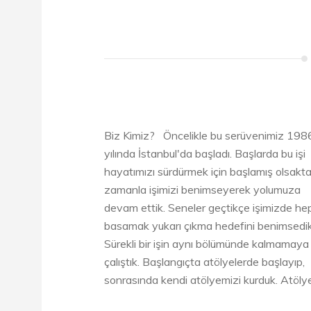
Biz Kimiz? Öncelikle bu serüvenimiz 198
yılında İstanbul'da başladı. Başlarda bu işi
hayatımızı sürdürmek için başlamış olsakt
zamanla işimizi benimseyerek yolumuza
devam ettik. Seneler geçtikçe işimizde hep
basamak yukarı çıkma hedefini benimsedik
Sürekli bir işin aynı bölümünde kalmamaya
çalıştık. Başlangıçta atölyelerde başlayıp,
sonrasında kendi atölyemizi kurduk. Atölye t