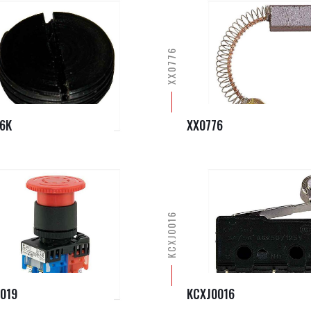
XX0776
6K
XX0776
KCXJ0016
019
KCXJ0016