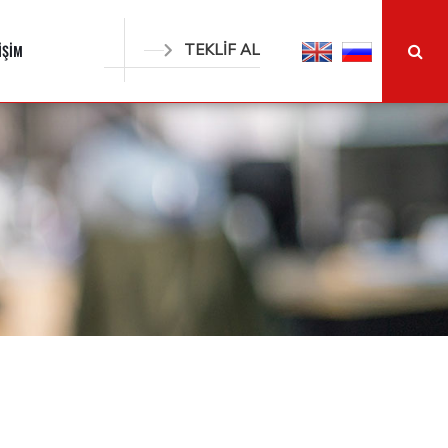
İŞİM
TEKLİF AL