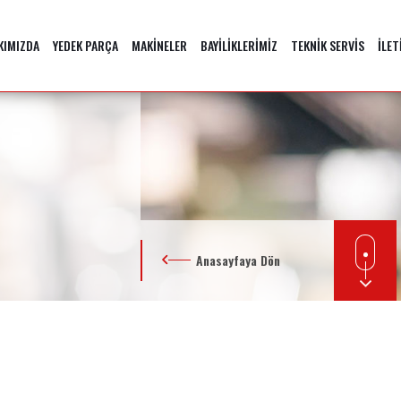
KIMIZDA
YEDEK PARÇA
MAKİNELER
BAYİLİKLERİMİZ
TEKNİK SERVİS
İLET
Anasayfaya Dön