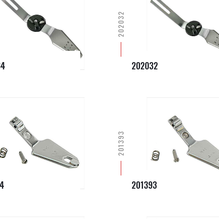
202032
34
202032
201393
4
201393