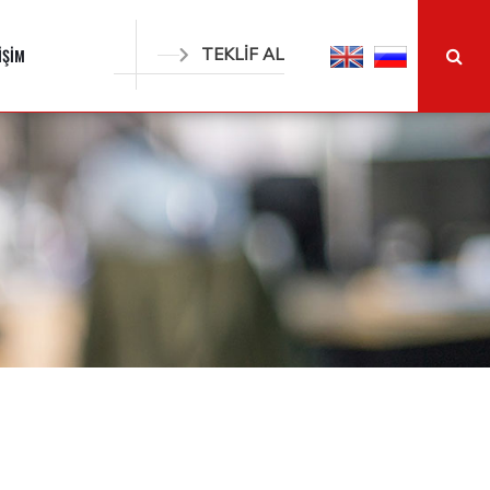
İŞİM
TEKLİF AL