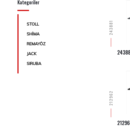
Kategoriler
243881
STOLL
SHİMA
REMAYÖZ
24388
JACK
SIRUBA
212962
21296