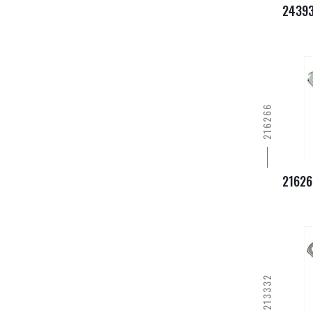
2439
216266
21626
213332