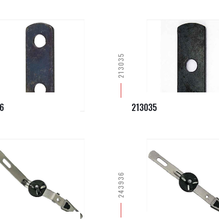
213035
6
213035
243936