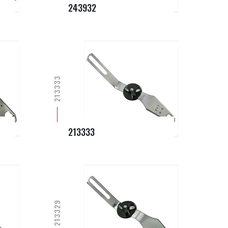
243932
213333
213333
213329