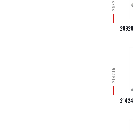
209204
2092
214245
2142