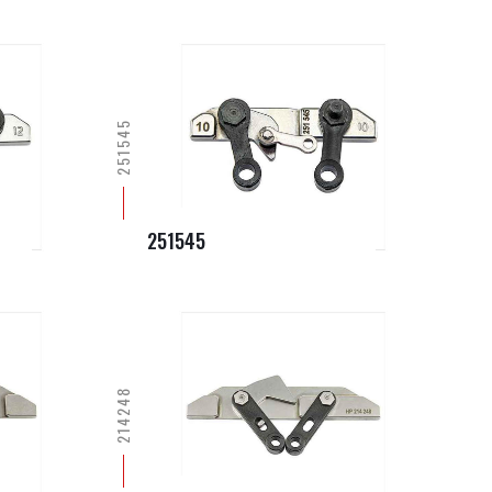
251545
251545
214248