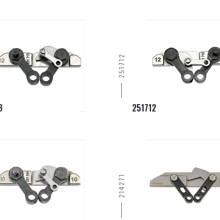
251712
3
251712
214271