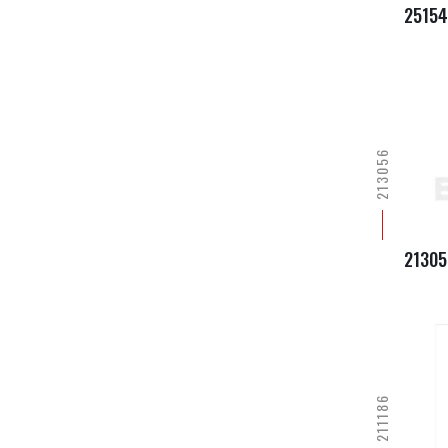
2515
213056
21305
211186