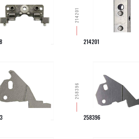
214201
8
214201
258396
3
258396