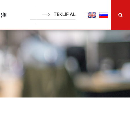
İŞİM
TEKLİF AL