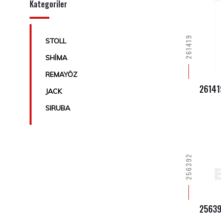
Kategoriler
261419
STOLL
SHİMA
REMAYÖZ
26141
JACK
SIRUBA
256392
2563