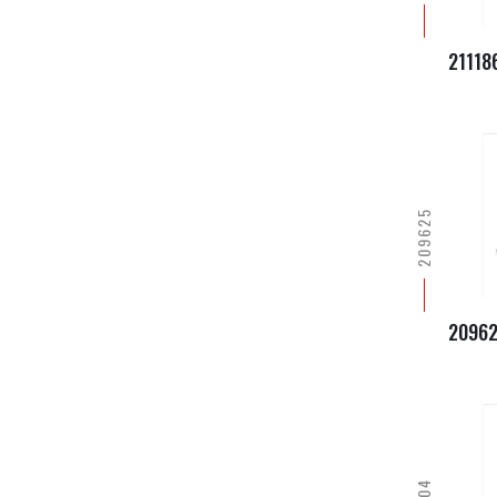
21118
209625
2096