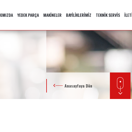
KIMIZDA
YEDEK PARÇA
MAKİNELER
BAYİLİKLERİMİZ
TEKNİK SERVİS
İLET
Anasayfaya Dön