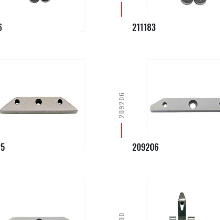
6
211183
209206
25
209206