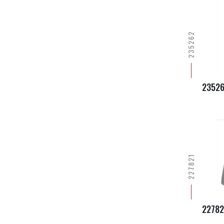
235262
2352
227821
22782