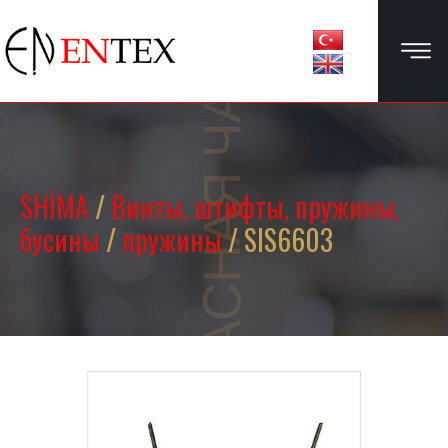
ЗАПАСНАЯ ЧАСТЬ
SHİMA
/
Винты, штифты, пружины,
бусины
/
пружины
/ SIS6603